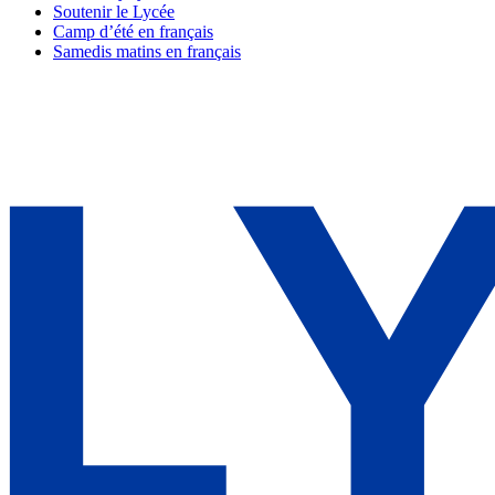
Soutenir le Lycée
Camp d’été en français
Samedis matins en français
Contactez-nous
505 East 75th Street New York, NY 10021
info@lfny.org
212-369-1400
POSER UNE QUESTION
S'INSCRIRE
Menu
À propos
Admission
Programme scolaire
Vie scolaire
Bien-être