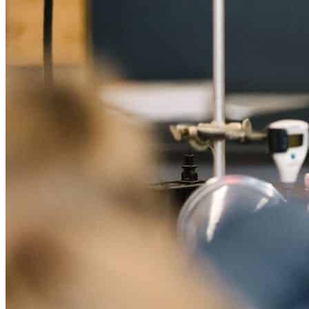
Contactez-nous
505 East 75th Street New York, NY 10021
info@lfny.org
212-369-1400
POSER UNE QUESTION
S'INSCRIRE
Menu
À propos
Admission
Programme scolaire
Vie scolaire
Bien-être