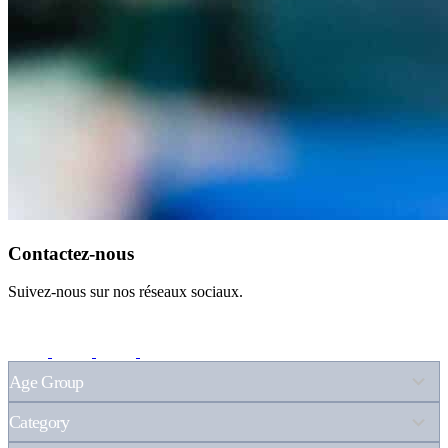
Contactez-nous
Suivez-nous sur nos réseaux sociaux.
6
results
available
8
results