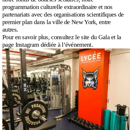
programmation culturelle extraordinaire et nos
partenariats avec des organisations scientifiques de
premier plan dans la ville de New York, entre
Contactez-nous
autres.
Pour en savoir plus, consultez le
site du Gala
et la
505 East 75th Street New York, NY 10021
page
Instagram
dédiée à l’événement.
info@lfny.org
212-369-1400
POSER UNE QUESTION
S'INSCRIRE
Menu
À propos
Admission
Programme scolaire
Vie scolaire
Bien-être